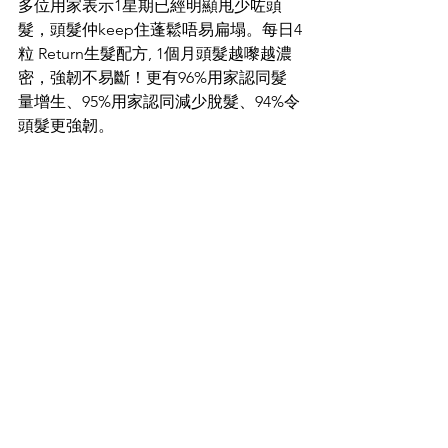
多位用家表示1星期已經明顯甩少咗頭
髮，頭髮仲keep住蓬鬆唔易扁塌。每日4
粒 Return生髮配方, 1個月頭髮越嚟越濃
密，強韌不易斷！更有96%用家認同髮
量增生、95%用家認同減少脫髮、94%令
頭髮更強韌。  