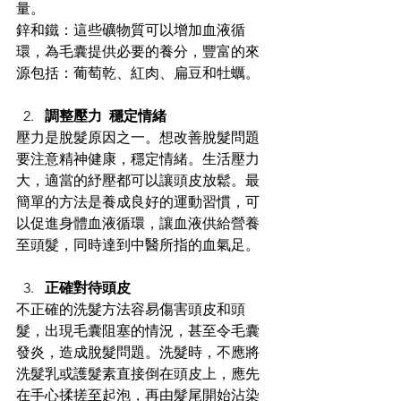
量。 
鋅和鐵：這些礦物質可以增加血液循
環，為毛囊提供必要的養分，豐富的來
源包括：葡萄乾、紅肉、扁豆和牡蠣。 
調整壓力  穩定情緒
壓力是脫髮原因之一。想改善脫髮問題
要注意精神健康，穩定情緒。生活壓力
大，適當的紓壓都可以讓頭皮放鬆。最
簡單的方法是養成良好的運動習慣，可
以促進身體血液循環，讓血液供給營養
至頭髮，同時達到中醫所指的血氣足。 
正確對待頭皮
不正確的洗髮方法容易傷害頭皮和頭
髮，出現毛囊阻塞的情況，甚至令毛囊
發炎，造成脫髮問題。洗髮時，不應將
洗髮乳或護髮素直接倒在頭皮上，應先
在手心揉搓至起泡，再由髮尾開始沾染