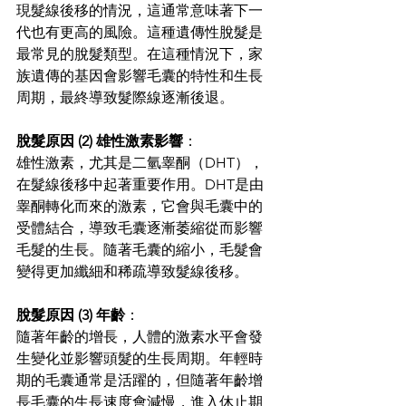
現髮線後移的情況，這通常意味著下一
代也有更高的風險。這種遺傳性脫髮是
最常見的脫髮類型。在這種情況下，家
族遺傳的基因會影響毛囊的特性和生長
周期，最終導致髮際線逐漸後退。 
脫髮原因 (2) 雄性激素影響
： 
雄性激素，尤其是二氫睾酮（DHT），
在髮線後移中起著重要作用。DHT是由
睾酮轉化而來的激素，它會與毛囊中的
受體結合，導致毛囊逐漸萎縮從而影響
毛髮的生長。隨著毛囊的縮小，毛髮會
變得更加纖細和稀疏導致髮線後移。 
脫髮原因 (3) 年齡
： 
隨著年齡的增長，人體的激素水平會發
生變化並影響頭髮的生長周期。年輕時
期的毛囊通常是活躍的，但隨著年齡增
長毛囊的生長速度會減慢，進入休止期