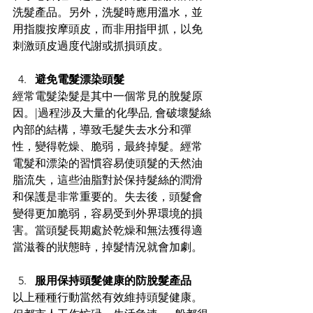
洗髮產品。另外，洗髮時應用溫水，並
用指腹按摩頭皮，而非用指甲抓，以免
刺激頭皮過度代謝或抓損頭皮。 
避免電髮漂染頭髮
經常電髮染髮是其中一個常見的脫髮原
因。|過程涉及大量的化學品, 會破壞髮絲
內部的結構，導致毛髮失去水分和彈
性，變得乾燥、脆弱，最終掉髮。經常
電髮和漂染的習慣容易使頭髮的天然油
脂流失，這些油脂對於保持髮絲的潤滑
和保護是非常重要的。失去後，頭髮會
變得更加脆弱，容易受到外界環境的損
害。當頭髮長期處於乾燥和無法獲得適
當滋養的狀態時，掉髮情況就會加劇。 
服用保持頭髮健康的防脫髮產品
以上種種行動當然有效維持頭髮健康。