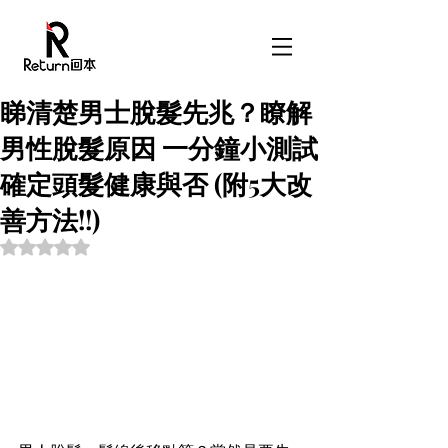
睇清楚男士脫髮先兆？瞭解
男性脫髮原因 一分鐘小測試
確定頭髮健康與否 (附5大改
善方法!!)
Rated NaN out of 5 stars.