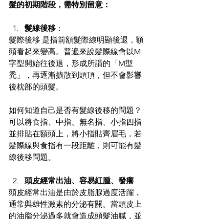
髮的初期階段，需特別留意： 
髮線後移
： 
髮際後移 是指前額髮際線明顯後退，額
頭看起來變高。普遍來說髮際線會以M
字型開始往後退，形成所謂的「M型
禿」，再逐漸擴散到頭頂，但不會影響
後枕部的頭髮。 
如何知道自己是否有髮線後移的問題？
可以將食指、中指、無名指、小指四指
並排貼在額頭上，將小指貼齊眉毛，若
髮際線與食指有一段距離，則可能有髮
線後移問題。 
頭皮經常出油、容易紅腫、發癢 
頭皮經常出油是由於皮脂腺過度活躍，
通常與雄性激素的分泌有關。當頭皮上
的油脂分泌過多就會造成頭髮油膩，並