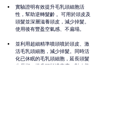
實驗證明有效提升毛乳頭細胞活
性，幫助逆轉髮齡 。可用於頭皮及
頭髮並深層滋養頭皮，減少掉髮。
使用後有豐盈空氣感、不扁塌。 
並利用超細精準噴頭噴於頭皮、激
活毛乳頭細胞，減少掉髮。同時活
化已休眠的毛乳頭細胞，延長頭髮
生長期，提升頭髮濃密度。對改善
頭髮稀薄、分界線明顯、髪線後移
都有顯著效果。  如果想令頭髮更濃
密, 可以使用
Return育髮精華素
。產
品有瑞士獲獎專利生髮因子和日本
政府認可育髮成分, 可以締造濃密豐
盈髮量 。 
立即網上購買 Return 育髮系列 