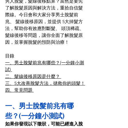
男人脫髮，髮線後移點算？當然是要先
了解脫髮原因與解決方法，重拾自信髮
際線。今日會和大家分享男士脫髮前
兆、 髮線後移原因，並提供 5大
掉髮
方
法，幫助你有效應對斷髮、 頭頂稀疏、 
髮線後移等問題，讓你全面了解
脫髮
原
因，並掌握
脫髮
的預防與治療！
目錄 
一、男士脫髮前兆有哪些？(一分鐘小測
試) 
二、髮線後移原因是什麼？ 
三、5大改善脫髮方法，拯救你的頭髮！
四、常見問題 
一、男士脫髮前兆有哪
些？(一分鐘小測試) 
如果你發現以下徵狀，可能已經進入脫