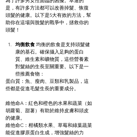
為了許多男女性面臨的困擾。幸運的
是，有許多方法都可以改善掉髮、恢復
頭髮的健康。以下是5大有效的方法，幫
助你在這場與脫髮的戰爭中，拯救你的
頭髮！ 
均衡飲食
 均衡的飲食是支持頭髮健
康的基石。確保攝入足夠的蛋白
質、維生素和礦物質，這些營養素
對髮絲的生長至關重要。以下是一
些推薦食物： 
蛋白質：魚、瘦肉、豆類和乳製品，這
些都是促進毛髮生長的重要成分。
維他命A：紅色和橙色的水果和蔬菜（如
胡蘿蔔、甜薯）有助於維持皮膚和頭皮
的健康。 
維他命C：柑橘類水果、草莓和綠葉蔬菜
能促進膠原蛋白生成，增強髮絲的力