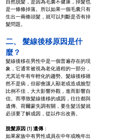
自然脱髮，是因為毛囊不健康，掉髮也
是一條條掉落。所以如果一個毛囊只有
生出一兩條頭髮，就可以判斷是否有掉
髮問題。 
二、 髮線後移原因是什
麼？
髮線後移
在男性中是一個普遍存在的現
象，它通常被視為老化過程的一部分，
尤其近年有年輕化的趨勢。
髮線後移
雖
然不是病，但卻會讓人顯老或造成臉型
比例不佳，大大影響外觀，進而影響自
信。而導致
髮線後移
的成因，往往都與
遺傳、荷爾蒙失調有關，要生髮活髮就
必須要了解成因，從以作出改善。 
脫髮原因 (1) 遺傳
： 
如果家族中有男性成員在中年或晚年出