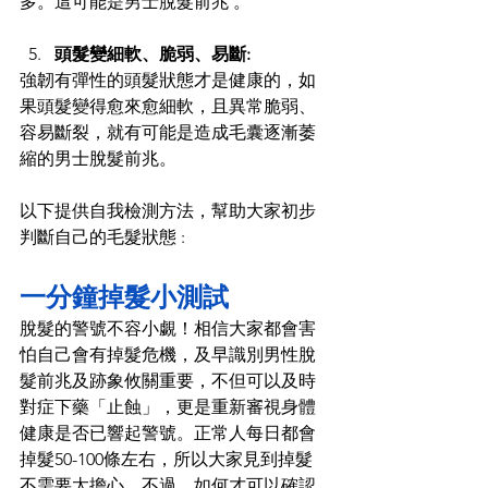
多
。
這可能是男士脫髮前兆 。 
頭髮變細軟、
脆弱、易斷: 
強韌有彈性的頭髮狀態才是健康的，如
果頭髮變得愈來愈細軟，且異常脆弱、
容易斷裂，就有可能是造成毛囊逐漸萎
縮的男士脫髮前兆。 
以下提供自我檢測方法，幫助大家初步
判斷自己的毛髮狀態 
:
一分鐘掉髮小測試 
脫髮的警號不容小覷！相信大家都會害
怕自己會有掉髮危機，及早識別男性脫
髮前兆及跡象攸關重要，不但可以及時
對症下藥「止蝕」，更是重新審視身體
健康是否已響起警號。正常人每日都會
掉髮50-100條左右，所以大家見到掉髮
不需要太擔心。不過，如何才可以確認