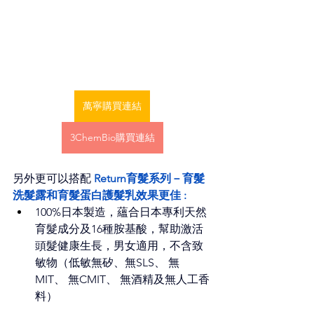
萬寧購買連結
3ChemBio購買連結
另外更可以搭配 
Return育髮系列－育髮
洗髮露和育髮蛋白護髮乳效果更佳 : 
100%日本製造，蘊合日本專利天然
育髮成分及16種胺基酸，幫助激活
頭髮健康生長，男女適用，不含致
敏物（低敏無矽、無SLS、 無
MIT、 無CMIT、 無酒精及無人工香
料）