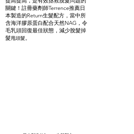
提高提高，是有效拯救脫髮問題的
關鍵！註冊藥劑師Terrence推薦日
本製造的Return生髮配方，當中所
含海洋膠原蛋白配合天然NAG，令
毛乳頭回復最佳狀態，減少脫髮掉
髮
。
甩頭髮