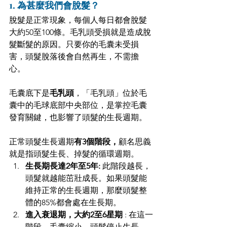
1. 為甚麼我們會脫髮？ 
脫髮是正常現象，每個人每日都會脫髮
大約50至100條。毛乳頭受損就是造成脫
髮斷髮的原因。只要你的毛囊未受損
害，頭髮脫落後會自然再生，不需擔
心。
毛囊底下是
毛乳頭
，「毛乳頭」位於毛
囊中的毛球底部中央部位，是掌控毛囊
發育關鍵，也影響了頭髮的生長週期。
正常頭髮生長週期
有3個階段，
顧名思義
就是指頭髮生長、掉髮的循環週期。 
生長期長達2年至5年:
 此階段越長，
頭髮就越能茁壯成長。如果頭髮能
維持正常的生長週期，那麼頭髮整
體的85%都會處在生長期。 
進入衰退期，大約2至6星期
 : 在這一
階段，毛囊縮小，頭髮停止生長 