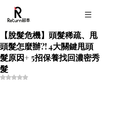
【脫髮危機】頭髮稀疏、甩
頭髮怎麼辦?! 4大關鍵甩頭
髮原因+ 5招保養找回濃密秀
髮
Rated NaN out of 5 stars.