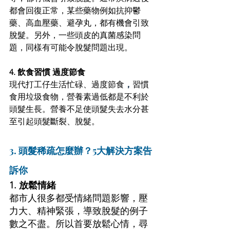
都會回復正常，某些藥物例如抗抑鬱
藥、高血壓藥、避孕丸，都有機會引致
脫髮。另外，一些頭皮的真菌感染問
題，同樣有可能令脫髮問題出現。 
4. 飲食習慣 過度節食 
現代打工仔生活忙碌
、
過度節食
，
習慣
食用垃圾食物，營養素過低都是不利於
頭髮生長
。
營養不足使頭髮失去水分甚
至引起頭髮斷裂、脫髮。 
3. 頭髮稀疏怎麼辦？5大解決方案告
訴你 
1. 放鬆情緒 
都市人很多都受情緒問題影響，壓
力大、精神緊張，導致脫髮的例子
數之不盡。所以首要放鬆心情，尋