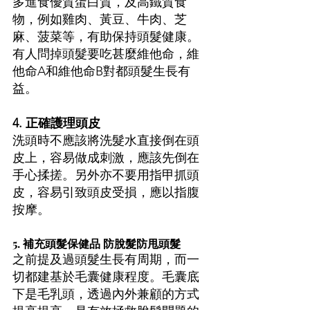
多進食優質蛋白質，及高鐵質食
物，例如雞肉、黃豆、牛肉、芝
麻、菠菜等，有助保持頭髮健康。
有人問掉頭髮要吃甚麼維他命，維
他命A和維他命B對都頭髮生長有
益。 
4. 正確護理頭皮 
洗頭時不應該將洗髮水直接倒在頭
皮上，容易做成刺激，應該先倒在
手心揉搓。另外亦不要用指甲抓頭
皮，容易引致頭皮受損，應以指腹
按摩。 
5. 補充頭髮保健品 防脫髮防甩頭髮
之前提及過頭髮生長有周期，而一
切都建基於毛囊健康程度。毛囊底
下是毛乳頭，透過內外兼顧的方式