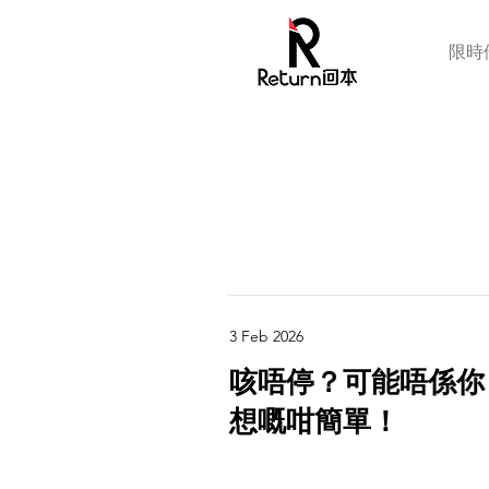
限時
3 Feb 2026
咳唔停？可能唔係你
想嘅咁簡單！