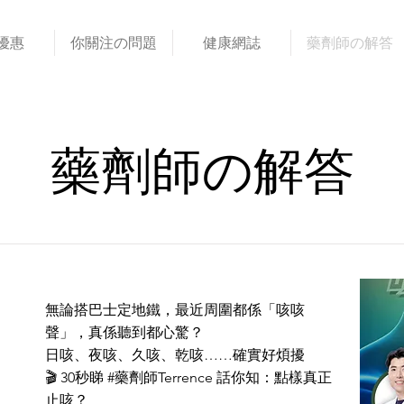
優惠
你關注の問題
健康網誌
藥劑師の解答
藥劑師の解答
無論搭巴士定地鐵，最近周圍都係「咳咳
聲」，真係聽到都心驚？
日咳、夜咳、久咳、乾咳……確實好煩擾
🎬 30秒睇 #藥劑師Terrence 話你知：點樣真正
止咳？