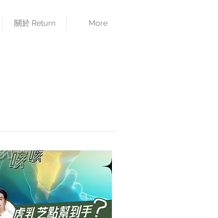
關於 Return
More