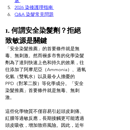
選 
2026 染後護理指南 
Q&A 
染髮常見問題
1. 何謂安全染髮劑？拒絕
致敏源是關鍵 
「安全染髮推薦」的首要條件就是無
毒、無刺激。然而
很
多市售的化學染髮
劑為了達到快速上色和持久的效果，往
往添加了阿摩尼亞（Ammonia）、過氧
化氫（雙氧水）以及最令人擔憂的 
PPD（對苯二胺）等化學成分。
「安全
染髮推薦」首要條件就是無毒、無刺
激。
這些化學物質不僅容易引起頭皮刺痛、
紅腫等過敏反應，長期接觸更可能透過
頭皮吸收，增加致癌風險。因此，近年