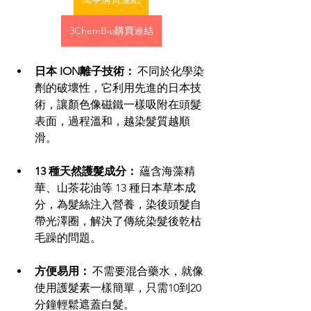
3ChemBio購買連結
日本 ION離子技術：
 不同於化學染
劑的破壞性，它利用先進的日本技
術，讓顏色像磁鐵一樣吸附在頭髮
表面，過程溫和，越染髮質越順
滑。 
13 種天然護髮成分：
 蘊含海藻精
華、山茶花油等 13 種日本草本成
分，為髮絲注入營養，染後頭髮自
帶光澤圈，解決了傳統染髮後乾枯
毛躁的問題。 
方便易用：
 不需要混合藥水，就像
使用護髮素一樣簡單，只需10到20
分鐘輕鬆遮蓋白髮。 