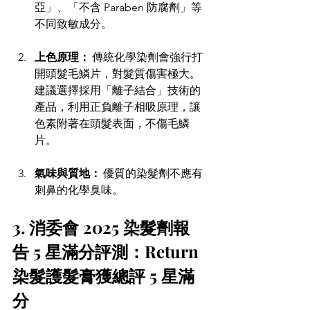
亞」、「不含 Paraben 防腐劑」等
不同致敏成分。 
上色原理：
 傳統化學染劑會強行打
開頭髮毛鱗片，對髮質傷害極大。
建議選擇採用「離子結合」技術的
產品，利用正負離子相吸原理，讓
色素附著在頭髮表面，不傷毛鱗
片。 
氣味與質地：
 優質的染髮劑不應有
刺鼻的化學臭味。 
3. 消委會 2025 染髮劑報
告 5 星滿分評測：Return 
染髮護髮膏獲總評 5 星滿
分 