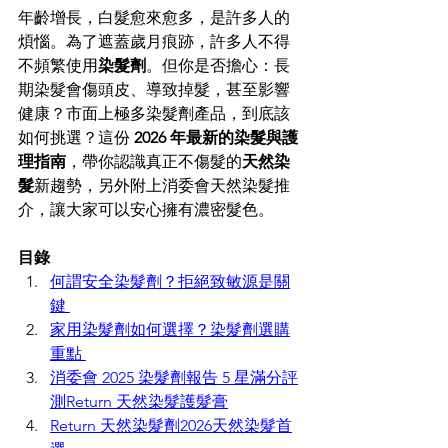
年齡增長，白髮愈來愈多，是許多人的
煩惱。為了遮蓋歲月痕跡，許多人不得
不頻繁使用
染髮劑
。但你是否擔心：長
期染髮會傷頭皮、導致掉髮，甚至影響
健康？市面上極多
染髮劑
產品，到底該
如何挑選？這份 
2026 年最新的染髮與護
理指南
，帶你認識真正不傷髮的
天然染
髮
新趨勢，另外附上消委會天然染髮推
介，讓大家可以安心擁有濃密髮色。 
目錄
何謂安全染髮劑？拒絕致敏源是關
鍵 
家用染髮劑如何選擇？染髮劑選購
重點 
消委會 2025 染髮劑報告 5 星滿分評
測Return 天然染髮護髮膏
Return 天然染髮劑2026天然染髮首