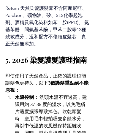
Return 天然染髮護髮膏不含阿摩尼亞、
Paraben、礦物油、矽、SLS化學起泡
劑、酒精及氧化染料如苯二胺(PPD)、 氨
基苯酚，間氨基苯酚，甲苯二胺等12種
致敏成分，溫和配方不傷頭皮髮芯，真
正天然無添加。 
5. 2026 染髮護髮護理指南 
即使使用了天然產品，正確的護理也能
讓髮色更持久，以下
3個護髮重點絕不能
忽視：
水溫控制：
 洗頭水溫不宜過高，建
議用約 37-38 度的溫水，以免毛鱗
片過度擴張導致掉色。吹乾頭髮
時，應用毛巾輕拍吸去多餘水分，
再以中低溫的吹風機保持距離吹
乾。同時，減少高溫造型工具的使