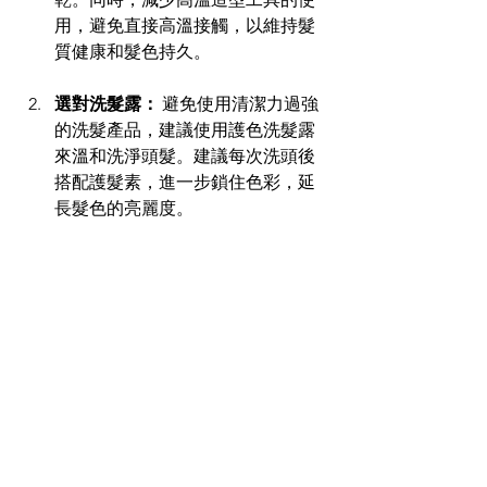
用，避免直接高溫接觸，以維持髮
質健康和髮色持久。 
選對洗髮露：
 避免使用清潔力過強
的洗髮產品，建議使用護色洗髮露
來溫和洗淨頭髮。建議每次洗頭後
搭配護髮素，進一步鎖住色彩，延
長髮色的亮麗度。 
吹風技巧：
 吹頭前可抹上護髮油，
並由上往下吹，幫助撫平毛鱗片，
鎖住顏色與光澤。 