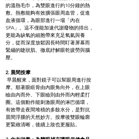
的溫熱毛巾，為雙眼進行約10分鐘的熱
敷。熱敷能夠有效擴張眼周血管，促進
血液循環，為眼部進行一場「內在
SPA」。這不僅能加速代謝廢物的排出，
更能為缺氧的細胞帶來充足氧氣與養
分，從而深度放鬆因長時間盯著屏幕而
緊繃的睫狀肌、徹底紓解眼乾疲勞與腦
壓。 
2. 晨間按摩 
早晨醒來，面對鏡子可以幫眼周進行按
摩。順著眼眶骨由內眼角向外，在上眼
瞼由內而外、下眼瞼則由外而內輕柔打
圈。這個動作能刺激眼周的淋巴循環，
有效帶走夜間堆積的多餘水分，是對抗
晨間浮腫的天然妙方。按摩後雙眼輪廓
更緊緻清晰，後續上妝也更服貼。