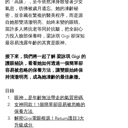
的「高妹」，至今依然渾身散發著少女
氣息，彷彿被歲月遺忘。她的凍齡秘
密，並非藏在繁複的醫美程序，而是源
自她那雙清澈明亮、始終未變的眼睛。
當許多人將抗老等同於抗皺，把全副心
力投入臉部保養時，梁詠琪 Gigi 卻深知
最容易洩露年齡的
其實
是眼神。 
接下來，我們將一起了解 梁詠琪 Gigi 的
護眼秘訣，看看她如何透過一個簡單卻
容易被忽略的保養方法，讓雙眼始終保
持清澈明亮，成為她凍齡的最佳象徵。
目錄 
眼神，是年齡無法帶走的氣質密碼 
女神同款！1個簡單卻容易被忽略的
保養方法 
解密Gigi電眼根源！Return護目3大
升級成分 