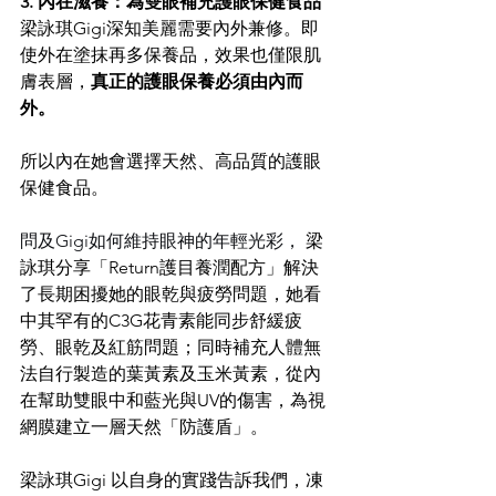
3. 內在滋養：為雙眼補充
護眼保健食品
梁詠琪Gigi深知美麗需要內外兼修。即
使外在塗抹再多保養品，效果也僅限肌
膚表層，
真正的護眼保養必須由內而
外。
所以內在她會選擇天然、高品質的護眼
保健食品。 
問及Gigi如何維持眼神的年輕光彩，
梁
詠琪分享「Return護目養潤配方」解決
了長期困擾她的眼乾與疲勞問題，她看
中其罕有的C3G花青素能同步舒緩疲
勞、眼乾及紅筋問題；同時補充人體無
法自行製造的葉黃素及玉米黃素，從內
在幫助雙眼中和藍光與UV的傷害，為視
網膜建立一層天然「防護盾」。 
梁詠琪Gigi 以自身的實踐告訴我們，凍