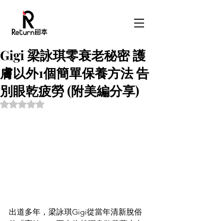
Gigi 梁詠琪零衰老秘密 護
膚以外1個簡單保養方法 告
別眼乾疲勞 (附美編分享)
Rated NaN out of 5 stars.
出道多年，梁詠琪Gigi從當年清新脫俗