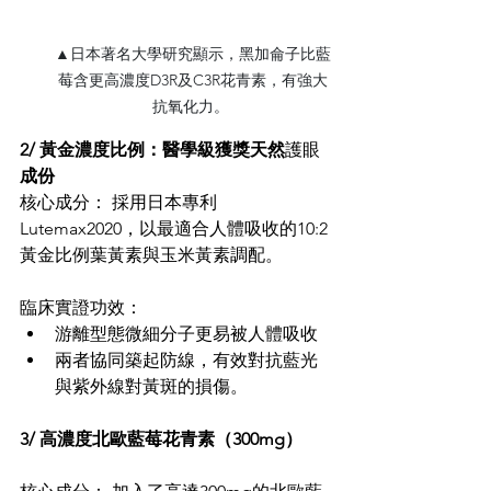
▲日本著名大學研究顯示，黑加侖子比藍
莓含更高濃度D3R及C3R花青素，有強大
抗氧化力。 
2/ 黃金濃度比例：醫學級獲獎天然
護眼
成份 
核心成分： 採用日本專利
Lutemax2020，以最適合人體吸收的10:2
黃金比例葉黃素與玉米黃素調配。 
臨床實證功效： 
游離型態微細分子更易被人體吸收 
兩者協同築起防線，有效對抗藍光
與紫外線對黃斑的損傷。 
3/ 高濃度北歐藍莓花青素（300mg）