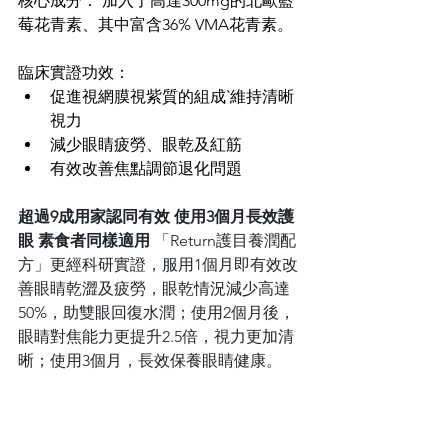
核心成分： 加入了高達300mg的北歐藍
莓花青素、其中富含36% VMA花青素。 
臨床實證功效： 
促進視網膜視紫質的組成‵維持清晰
視力 
減少眼睛疲勞、眼乾及紅筋 
有效改善焦點調節退化問題 
超過9成用家認同有效 使用3個月長效護
眼 素食者同樣適用
 「Return護目養潤配
方」更經科研實證，服用1個月即有效改
善眼睛乾澀及疲勞，眼乾情況減少高達
50%，助雙眼回復水潤；使用2個月後，
眼睛對焦能力更提升2.5倍，視力更加清
晰；使用3個月，長效保養眼睛健康。 