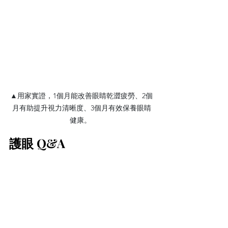
▲用家實證，1個月能改善眼睛乾澀疲勞、2個
月有助提升視力清晰度、3個月有效保養眼睛
健康。 
護眼 Q&A 
雙眼從幾歲開始會老化？
一般來說，眼睛的老化過程大約在25歲
左右就會悄悄開始。初期可能只是感到
容易眼乾
、疲勞；而隨著年齡增長，尤
其過了30至40歲後，膠原蛋白加速流