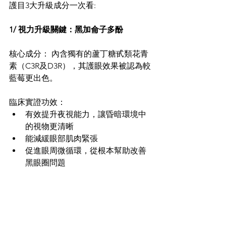
護目3大升級成分一次看: 
1/ 視力升級關鍵：黑加侖子多酚
核心成分： 內含獨有的蘆丁糖甙類花青
素（C3R及D3R），其護眼效果被認為較
藍莓更出色。 
臨床實證功效： 
有效提升夜視能力，讓昏暗環境中
的視物更清晰 
能減緩眼部肌肉緊張 
促進眼周微循環，從根本幫助改善
黑眼圈問題 