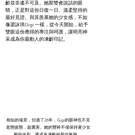
齡並非遙不可及。她那雙會說話的眼
睛，正是對這份日復一日、溫柔堅持的
最好見證。與其羨慕她的少女感，不如
像梁詠琪Gigi 一樣，從今天開始，給予
雙眼這份應得的專注與呵護，讓明亮神
采成為你最動人的凍齡印記。 
相似的場景，但過了26年，Gigi的眼神也不見
老態疲態，超厲害。她的雙眸不僅保持著少女
般的光彩，更成為凍齡的最佳象徵。 