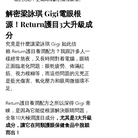
解密梁詠琪 Gigi電眼根
源！Return護目3大升級成
分 
究竟是什麼讓梁詠琪 Gigi 如此信
賴 Return護目養潤配方？我跟許多人一
樣經常熬夜，又長時間對着電腦，眼睛
正面臨老化問題：眼乾疲勞、佈滿紅
筋、視力模糊等，而這些問題的元兇正
是藍光傷害、氧化壓力和眼周微循環不
足。 
Return護目養潤配方之所以深得 Gigi 青
睞，是因為它能從根源解決眼睛問題，
全靠10大極潤護目成分
，尤其是3大升級
成分，讓它在同類護眼保健食品中脫穎
而出！