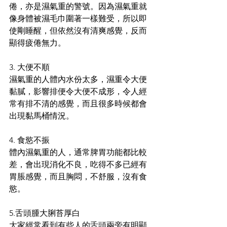
倦，亦是濕氣重的警號。因為濕氣重就
像身體被濕毛巾圍著一樣難受，所以即
使剛睡醒，但依然沒有清爽感覺，反而
顯得疲倦無力。 
3. 大便不順 
濕氣重的人體內水份太多，濕重令大便
黏膩，影響排便令大便不成形，令人經
常有排不清的感覺，而且很多時候都會
出現黏馬桶情況。 
4. 食慾不振 
體內濕氣重的人，通常脾胃功能都比較
差，會出現消化不良，吃得不多已經有
胃脹感覺，而且胸悶，不舒服，沒有食
慾。 
5.舌頭腫大脷苔厚白 
大家經常看到有些人的舌頭兩旁有明顯