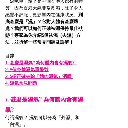
「濕氣重」幾乎是每個香港人都有的特
質，因為香港天氣非常潮濕，除了令人
感覺不舒服，更影響內在健康狀況。
到
底甚麼是「濕」？它對人體有甚麼壞
處？我們可以如何正確祛濕保持最佳狀
態？專家為你介紹5個祛濕（去濕）方
法，並拆解一些常見問題及誤解！
目錄
1. 甚麼是濕氣? 為何體內會有濕氣?  
2. 9個身體濕氣重警號
3. 5招正確去除「體內濕氣」消腫 
4. 濕氣常見問題
1. 甚麼是濕氣? 為何體內會有濕
氣? 
何謂濕氣？ 濕氣可以分為「外濕」和
「內濕」。 