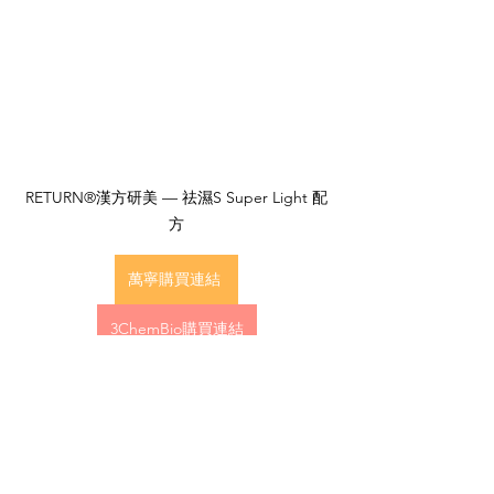
RETURN®漢方研美 — 祛濕S Super Light 配
方
萬寧購買連結
3ChemBio購買連結
4.濕氣常見問題
問：祛濕S可以每天服用嗎? 
答：可以，祛濕S可每日服用，保健建議
每日2粒，嚴重濕氣過多時，可每日2
次，每次2粒。它有助健脾益胃、利水去