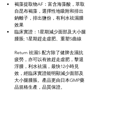
褐藻提取物AF
：
富含海藻酸，萃取
自昆布褐藻，選擇性地吸附和排出
鈉離子，排出鹽份，有利水祛濕腫
效果  
臨床實證
：
1星期減少面部及大小腿
腫脹; 1星期趕走虛肥、重塑S曲線 
Return 祛濕S 配方除了健脾去濕抗
疲勞，亦可以有效趕走虛肥，擊退
浮腫，利水祛濕，最快12小時見
效，經臨床實證能明顯減少面部及
大小腿腫脹。產品更由日本GMP藥
品規格生產，品質保證。