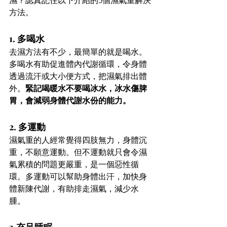
濕？認真記住以下介紹的5個濕氣重解決
方法。 
1. 多喝水 
去濕方法有不少，最簡單的就是喝水。
多喝水有助促進體內代謝循環，令身體
透過流汗或大小便方式，把濕氣排出體
外。
緊記喝暖水不要喝冰水，冰水傷脾
胃，會減弱身體代謝水份的能力。
2. 多運動 
濕氣重的人經常覺得四肢無力，身體沉
重，不願意運動。但不運動就只會令濕
氣累積的問題更嚴重，是一個惡性循
環。多運動可以幫助身體出汗，加快身
體新陳代謝，有助排走濕氣，減少水
腫。 
3.充足睡眠