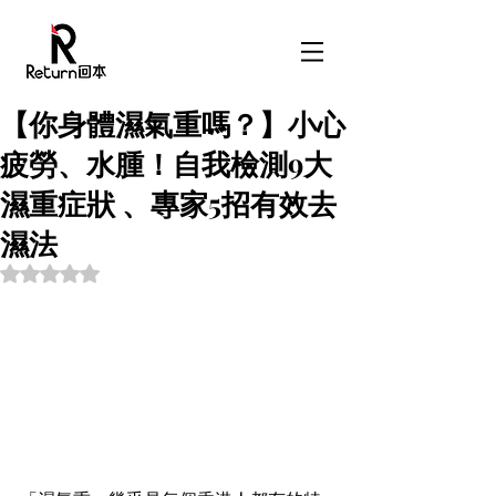
【你身體濕氣重嗎？】小心
疲勞、水腫！自我檢測9大
濕重症狀 、專家5招有效去
濕法
Rated NaN out of 5 stars.