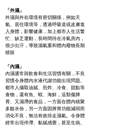
「外濕」
外濕與外在環境有密切關係，例如天
氣、居住環境等，透過呼吸道或皮膚進
入身體，影響健康，加上都市人生活繁
忙、缺乏運動，長時間待在冷氣房內，
很少出汗，導致濕氣
重
和體內廢物長期
積留 
「內濕」 
內濕通常與飲食和生活習慣有關，不良
習慣令身體內水液代謝功能出現問題。 
都市人攝取油膩、煎炸、冷食、甜點等
食物，還有魚、蝦、海鮮，這類傷脾
胃、又濕滯的食品，一方面在體內積聚
多餘水份，另一方面因脾胃功能減弱而
消化不良，無法有效排走濕氣。令身體
經常出現停滯、黏膩感覺，甚至生病。 