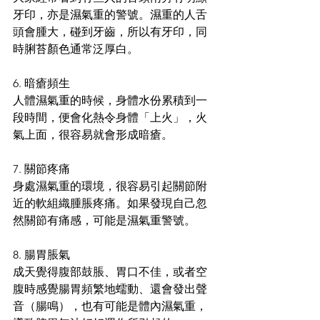
牙印，亦是濕氣重的警號。濕重的人舌
頭會腫大，碰到牙齒，所以有牙印，同
時脷苔顏色通常泛厚白。 
6. 暗瘡頻生 
人體濕氣重的時候，身體水份累積到一
段時間，便會化熱令身體「上火」，火
氣上面，很容易就會形成暗瘡。 
7. 關節疼痛 
身處濕氣重的環境，很容易引起關節附
近的軟組織腫脹疼痛。如果發現自己忽
然關節有痛感，可能是濕氣重警號。 
8. 腸胃脹氣 
成天覺得腹部鼓脹、胃口不佳，或者空
腹時感覺腸胃頻繁地蠕動、還會發出聲
音（腸鳴），也有可能是體內濕氣重，