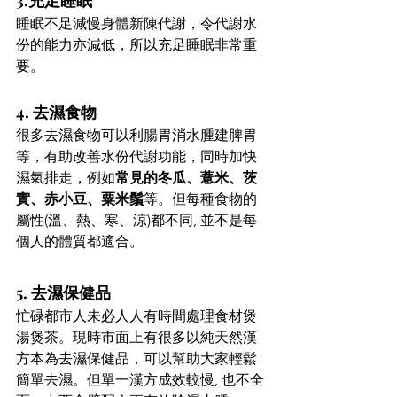
睡眠不足減慢身體新陳代謝，令代謝水
份的能力亦減低，所以充足睡眠非常重
要。 
4. 去濕食物 
很多去濕食物可以利腸胃消水腫建脾胃
等，有助改善水份代謝功能，同時加快
濕氣排走，例如
常見的冬瓜、薏米、茨
實、赤小豆、粟米鬚
等。但每種食物的
屬性(溫、熱、寒、涼)都不同, 並不是每
個人的體質都適合。 
5. 
去濕
保健品 
忙碌都市人未必人人有時間處理食材煲
湯煲茶。現時市面上有很多以純天然漢
方本為去濕保健品，可以幫助大家輕鬆
簡單去濕。但單一漢方成效較慢, 也不全