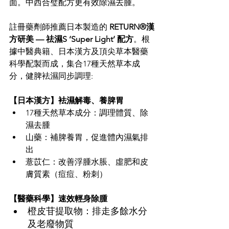
面。中西合璧配方更有效除濕去腫。 
註冊藥劑師推薦日本製造的 
RETURN®漢
方研美 — 祛濕S ‘Super Light’ 配方
。根
據中醫典籍、日本漢方及頂尖草本醫藥
科學配製而成，集合17種天然草本成
分，健脾袪濕同步調理: 
【日本漢方】袪濕解毒、養脾胃 
17種天然草本成分：調理體質、除
濕去腫 
山藥
：
補脾養胃，促進體內濕氣排
出 
薏苡仁
：
改善浮腫水脹、虛肥和皮
膚質素（痘痘、粉刺） 
【醫藥科學】速效輕身除腫 
橙皮苷提取物
：
排走多餘水分
及老廢物質 