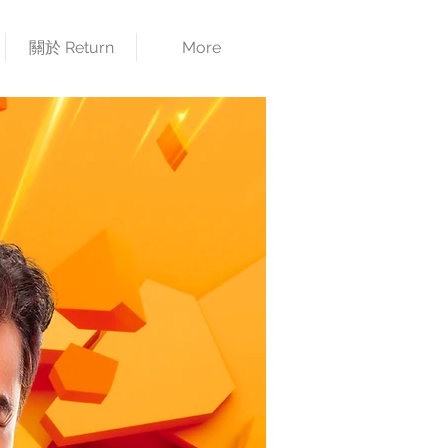
關於 Return
More