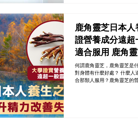
鹿角靈芝日本人養生
證營養成分遠超一般靈
適合服用 鹿角靈芝功效／注意事
項全面公開
何謂鹿角靈芝，鹿角靈芝是什
對身體有什麼好處？ 什麼人
合那類人服用？鹿角靈芝的
況？今日和大家詳細分享。