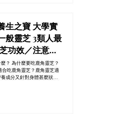
之寶 大學實
芝 3類人最
麼？ 為什麼要吃鹿角靈芝？
適合吃鹿角靈芝？鹿角靈芝適
營養成分又針對身體甚麼狀