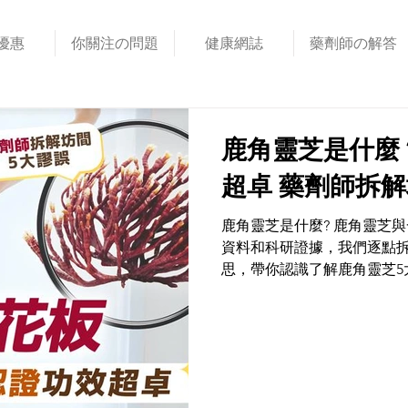
優惠
你關注の問題
健康網誌
藥劑師の解答
鹿角靈芝是什麼
超卓 藥劑師拆解
鹿角靈芝是什麼? 鹿角靈芝與一般靈芝有何差異? 透過不同
資料和科研證據，我們逐點
思，帶你認識了解鹿角靈芝5