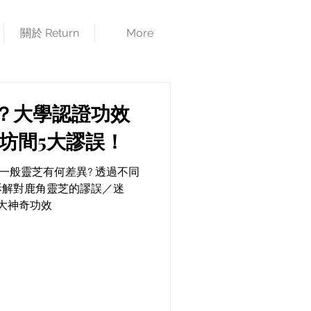
關於 Return
More
？大學認證功效
坊間5大謬誤！
拆解對鹿角靈芝的謬誤／迷
大神奇功效