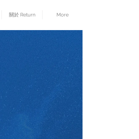
關於 Return
More