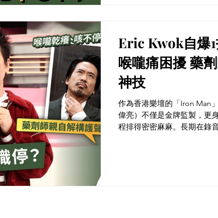
Eric Kwok
喉嚨痛困擾 藥劑師親自解構護聲
神技
作為香港樂壇的「Iron Man」
偉亮）不僅是金牌監製，更
程排得密密麻麻。長期在錄
靚聲，保持中氣？最近他在
方，自爆1招解決喉嚨痕、喉
題困擾，立即收藏星級護聲