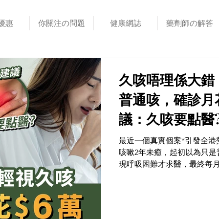
優惠
你關注の問題
健康網誌
藥劑師の解答
久咳唔理係大錯
普通咳，確診月
議：久咳要點醫?
肺 -虎乳芝功效：強肺
最近一個真實個案*引發全港熱
咳嗽2年未癒，起初以為只是
力+210%​
現呼吸困難才求醫，最終每月的
醫生建議：久咳要點醫? 虎乳
道 × 免疫力+210%​