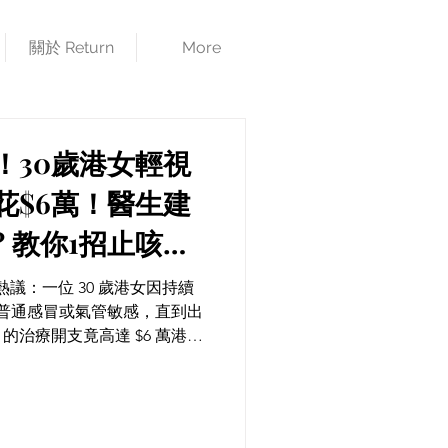
關於 Return
More
！30歲港女輕視
花$6萬！醫生建
 教你1招止咳強
止咳 × 免疫
議：一位 30 歲港女因持續
普通感冒或氣管敏感，直到出
治療開支竟高達 $6 萬港元!
芝功效：強肺止咳 × 修復呼吸