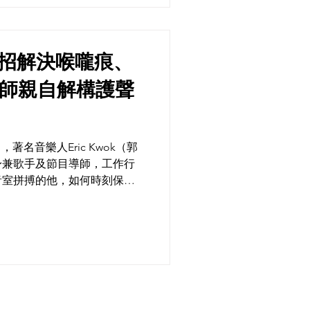
自爆1招解決喉嚨痕、
，著名音樂人Eric Kwok（郭
身兼歌手及節目導師，工作行
音室拼搏的他，如何時刻保持
社交平台大方分享獨門護喉秘
嚨痛困擾! 如果你也受喉嚨問
法！